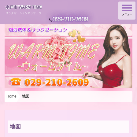
水戸市 WARM TIME
Toggle
navigation
リラクゼーションマッサージ
メニュー
029-210-2609
Home
地図
地図